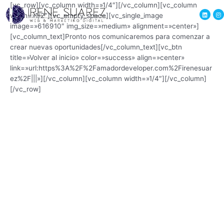
[vc_row][vc_column width=»1/4″][/vc_column][vc_column
width=»1/2″][vc_empty_space][vc_single_image
image=»616910″ img_size=»medium» alignment=»center»]
[vc_column_text]Pronto nos comunicaremos para comenzar a
crear nuevas oportunidades[/vc_column_text][vc_btn
title=»Volver al inicio» color=»success» align=»center»
link=»url:https%3A%2F%2Famadordeveloper.com%2Firenesuar
ez%2F|||»][/vc_column][vc_column width=»1/4″][/vc_column]
[/vc_row]